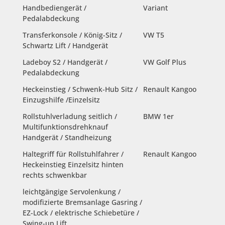
Handbediengerät /
Variant
Pedalabdeckung
Transferkonsole / König-Sitz /
VW T5
Schwartz Lift / Handgerät
Ladeboy S2 / Handgerät /
VW Golf Plus
Pedalabdeckung
Heckeinstieg / Schwenk-Hub Sitz /
Renault Kangoo
Einzugshilfe /Einzelsitz
Rollstuhlverladung seitlich /
BMW 1er
Multifunktionsdrehknauf
Handgerät / Standheizung
Haltegriff für Rollstuhlfahrer /
Renault Kangoo
Heckeinstieg Einzelsitz hinten
rechts schwenkbar
leichtgängige Servolenkung /
modifizierte Bremsanlage Gasring /
EZ-Lock / elektrische Schiebetüre /
Swing-up Lift