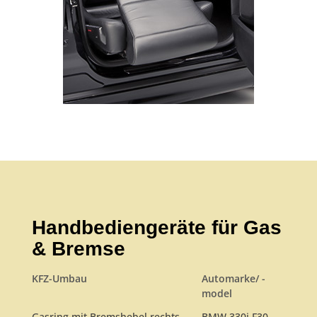
Handbediengeräte für Gas
& Bremse
KFZ-Umbau
Automarke/ -
model
Gasring mit Bremshebel rechts
BMW 330i F30