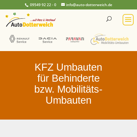
09549 92 22 - 0
info@auto-dotterweich.de
KFZ Umbauten
für Behinderte
bzw. Mobilitäts-
Umbauten